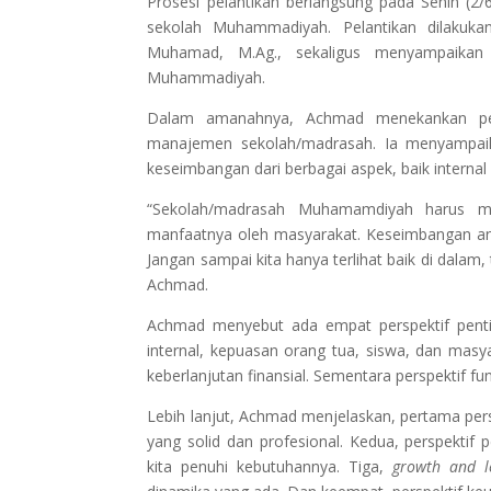
Prosesi pelantikan berlangsung pada Senin (2/6
sekolah Muhammadiyah. Pelantikan dilaku
Muhamad, M.Ag., sekaligus menyampaikan a
Muhammadiyah.
Dalam amanahnya, Achmad menekankan pent
manajemen sekolah/madrasah. Ia menyampaik
keseimbangan dari berbagai aspek, baik internal
“Sekolah/madrasah Muhamamdiyah harus ma
manfaatnya oleh masyarakat. Keseimbangan ant
Jangan sampai kita hanya terlihat baik di dalam, 
Achmad.
Achmad menyebut ada empat perspektif pent
internal, kepuasan orang tua, siswa, dan masy
keberlanjutan finansial. Sementara perspektif f
Lebih lanjut, Achmad menjelaskan, pertama pers
yang solid dan profesional. Kedua, perspektif 
kita penuhi kebutuhannya. Tiga,
growth and l