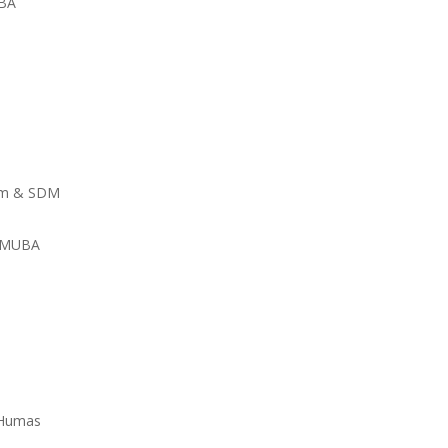
UBA
lum & SDM
ISMUBA
 Humas