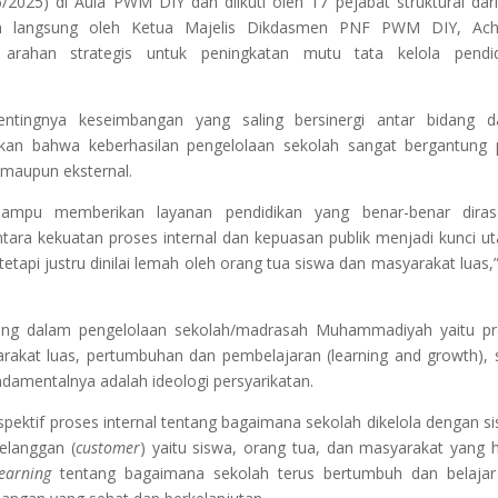
/2025) di Aula PWM DIY dan diikuti oleh 17 pejabat struktural dari
kan langsung oleh Ketua Majelis Dikdasmen PNF PWM DIY, Ac
rahan strategis untuk peningkatan mutu tata kelola pendid
ingnya keseimbangan yang saling bersinergi antar bidang d
an bahwa keberhasilan pengelolaan sekolah sangat bergantung 
 maupun eksternal.
mpu memberikan layanan pendidikan yang benar-benar diras
ara kekuatan proses internal dan kepuasan publik menjadi kunci u
tetapi justru dinilai lemah oleh orang tua siswa dan masyarakat luas,”
ing dalam pengelolaan sekolah/madrasah Muhammadiyah yaitu pr
arakat luas, pertumbuhan dan pembelajaran (learning and growth), 
undamentalnya adalah ideologi persyarikatan.
pektif proses internal tentang bagaimana sekolah dikelola dengan s
pelanggan (
customer
) yaitu siswa, orang tua, dan masyarakat yang 
earning
tentang bagaimana sekolah terus bertumbuh dan belajar