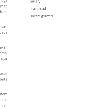
 tiga
Gallery
hmad
olympicad
ikan
Uncategorized
alam
pada
akan
tama.
 ujar
oses
serta
istem
harus
 dari