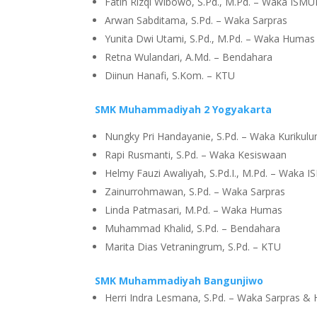
Fatih Rizqi Wibowo, S.Pd., M.Pd. – Waka ISM
Arwan Sabditama, S.Pd. – Waka Sarpras
Yunita Dwi Utami, S.Pd., M.Pd. – Waka Humas
Retna Wulandari, A.Md. – Bendahara
Diinun Hanafi, S.Kom. – KTU
SMK Muhammadiyah 2 Yogyakarta
Nungky Pri Handayanie, S.Pd. – Waka Kuriku
Rapi Rusmanti, S.Pd. – Waka Kesiswaan
Helmy Fauzi Awaliyah, S.Pd.I., M.Pd. – Waka 
Zainurrohmawan, S.Pd. – Waka Sarpras
Linda Patmasari, M.Pd. – Waka Humas
Muhammad Khalid, S.Pd. – Bendahara
Marita Dias Vetraningrum, S.Pd. – KTU
SMK Muhammadiyah Bangunjiwo
Herri Indra Lesmana, S.Pd. – Waka Sarpras &