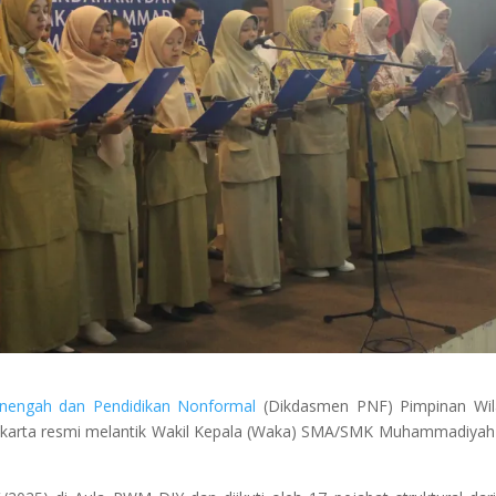
enengah dan Pendidikan Nonformal
(Dikdasmen PNF) Pimpinan Wil
arta resmi melantik Wakil Kepala (Waka) SMA/SMK Muhammadiyah