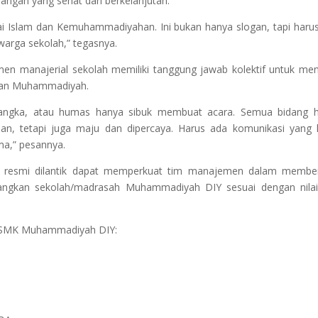
uangan yang sehat dan berkelanjutan.
ilai Islam dan Kemuhammadiyahan. Ini bukan hanya slogan, tapi harus
warga sekolah,” tegasnya.
en manajerial sekolah memiliki tanggung jawab kolektif untuk me
ikan Muhammadiyah.
angka, atau humas hanya sibuk membuat acara. Semua bidang h
alan, tetapi juga maju dan dipercaya. Harus ada komunikasi yang 
a,” pesannya.
h resmi dilantik dapat memperkuat tim manajemen dalam member
angkan sekolah/madrasah Muhammadiyah DIY sesuai dengan nilai-
A/SMK Muhammadiyah DIY: