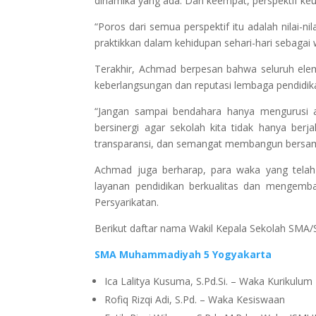
dinamika yang ada. Dan keempat, perspektif ke
“Poros dari semua perspektif itu adalah nilai-n
praktikkan dalam kehidupan sehari-hari sebagai 
Terakhir, Achmad berpesan bahwa seluruh elem
keberlangsungan dan reputasi lembaga pendid
“Jangan sampai bendahara hanya mengurusi 
bersinergi agar sekolah kita tidak hanya berj
transparansi, dan semangat membangun bersam
Achmad juga berharap, para waka yang tela
layanan pendidikan berkualitas dan mengemb
Persyarikatan.
Berikut daftar nama Wakil Kepala Sekolah SM
SMA Muhammadiyah 5 Yogyakarta
Ica Lalitya Kusuma, S.Pd.Si. – Waka Kurikulum
Rofiq Rizqi Adi, S.Pd. – Waka Kesiswaan