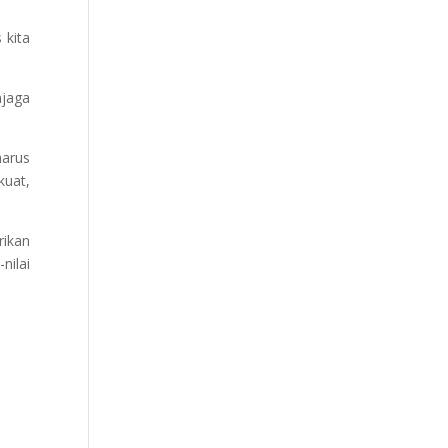
 kita
njaga
arus
kuat,
ikan
nilai