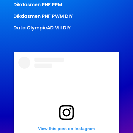
Dikdasmen PNF PPM
DIkdasmen PNF PWM DIY
Data OlympicAD VIII DIY
View this post on Instagram