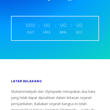
000
:
00
:
00
:
00
DAY
HRS
MIN
SEC
LATAR BELAKANG
Muhammadiyah dan Olympiade merupakan dua kata
yang tidak dapat dipisahkan dalam lintasan sejarah
persyarikatan. Babakan sejarah bangsa ini telah
menunjukkan betapa kegiatan Olympiade – waktu itu