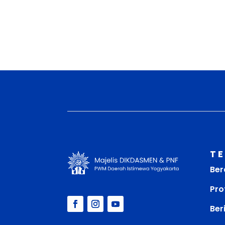
T
Ber
Prof
Ber