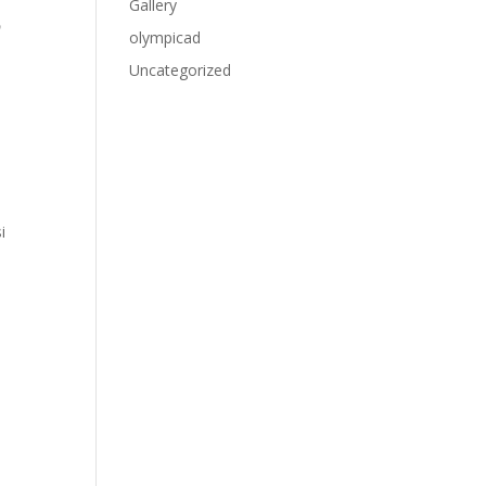
Gallery
p
olympicad
i
Uncategorized
i