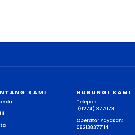
ENTANG KAMI
HUBUNGI KAMI
anda
Telepon:
(0274) 377078
il
Operator Yayasan:
ita
082138377114