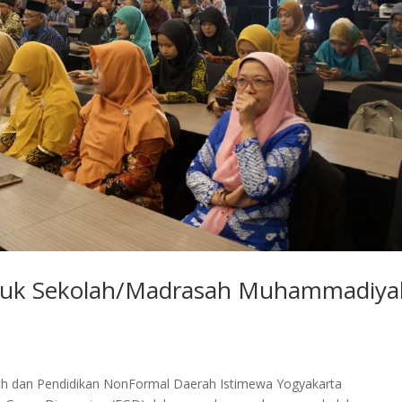
ntuk Sekolah/Madrasah Muhammadiya
gah dan Pendidikan NonFormal Daerah Istimewa Yogyakarta