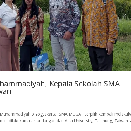
uhammadiyah, Kepala Sekolah SMA
wan
MA Muhammadiyah 3 Yogyakarta (SMA MUGA), terpilih kembali melakuk
 ini dilakukan atas undangan dari Asia University, Taichung, Taiwan. 