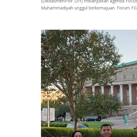
(DikdasmenPNF DIY) melanjutkan agenda Focu
Muhammadiyah unggul berkemajuan. Forum FGD d