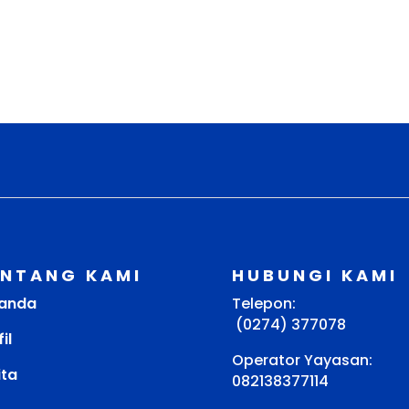
ENTANG KAMI
HUBUNGI KAMI
anda
Telepon:
(0274) 377078
il
Operator Yayasan:
ita
082138377114