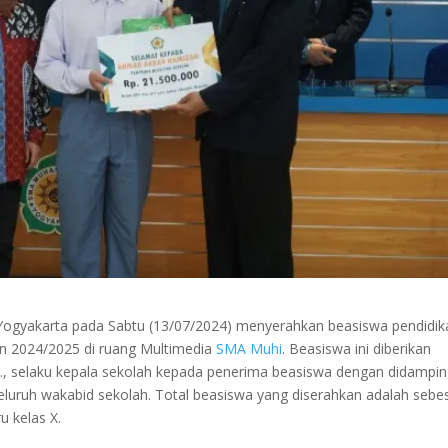
gyakarta pada Sabtu (13/07/2024) menyerahkan beasiswa pendidik
an 2024/2025 di ruang Multimedia
SMA Muhi
. Beasiswa ini diberikan
d., selaku kepala sekolah kepada penerima beasiswa dengan didampin
seluruh wakabid sekolah. Total beasiswa yang diserahkan adalah sebe
u kelas X.