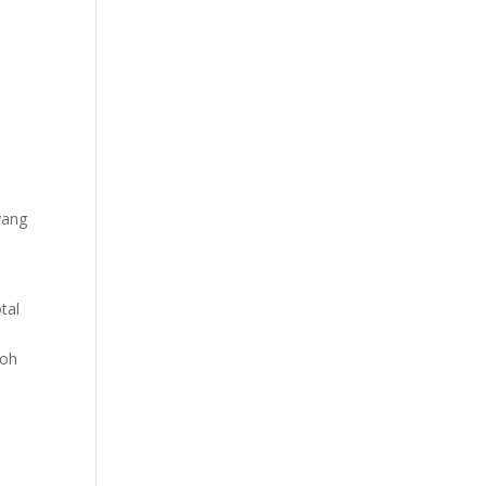
yang
tal
toh