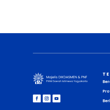
T
Ber
Prof
Ber