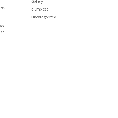
Gallery
cost
olympicad
Uncategorized
tan
jadi