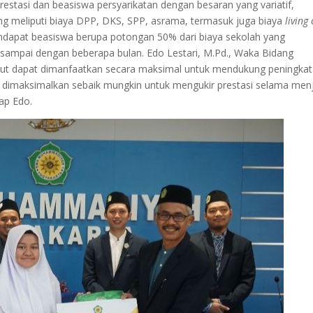
restasi dan beasiswa persyarikatan dengan besaran yang variatif,
g meliputi biaya DPP, DKS, SPP, asrama, termasuk juga biaya
living 
endapat beasiswa berupa potongan 50% dari biaya sekolah yang
 sampai dengan beberapa bulan. Edo Lestari, M.Pd., Waka Bidang
but dapat dimanfaatkan secara maksimal untuk mendukung peningka
a dimaksimalkan sebaik mungkin untuk mengukir prestasi selama men
ap Edo.