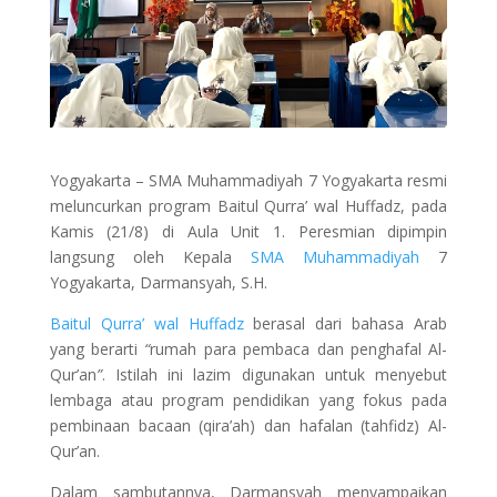
Yogyakarta – SMA Muhammadiyah 7 Yogyakarta resmi
meluncurkan program Baitul Qurra’ wal Huffadz, pada
Kamis (21/8) di Aula Unit 1. Peresmian dipimpin
langsung oleh Kepala
SMA Muhammadiyah
7
Yogyakarta, Darmansyah, S.H.
Baitul Qurra’ wal Huffadz
berasal dari bahasa Arab
yang berarti
“
rumah para pembaca dan penghafal Al-
Qur’an
”
. Istilah ini lazim digunakan untuk menyebut
lembaga atau program pendidikan yang fokus pada
pembinaan bacaan (qira’ah) dan hafalan (tahfidz) Al-
Qur’an.
Dalam sambutannya, Darmansyah menyampaikan