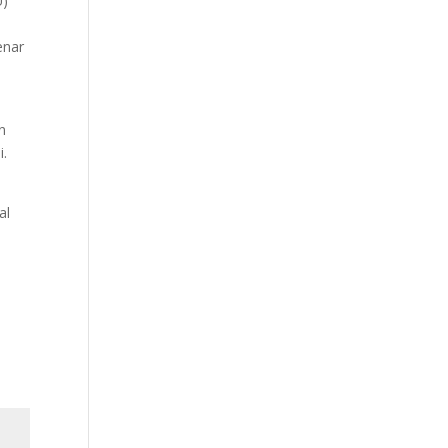
U)
enar
n
i.
al