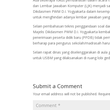
Ada beberapa fokus pembahasan dalam acara ra
dan Lembar Jawaban Komputer (LJK) menjadi sal
Dikdasmen PWM D.I. Yogyakarta dalam kesempat
untuk menghindari adanya lembar jawaban yang t
Selain pembahasan teknis penggandaan soal dan a
Majelis Dikdasmen PWM D.I. Yogyakarta kembal
penerimaan peserta didik baru (PPDB) tidak pern
berharap para pengurus sekolah/madrasah haru
Selain rapat dinas yang diselenggarakan di aula
untuk USBM yang dilaksanakan di ruang lobi ge
Submit a Comment
Your email address will not be published.
Requir