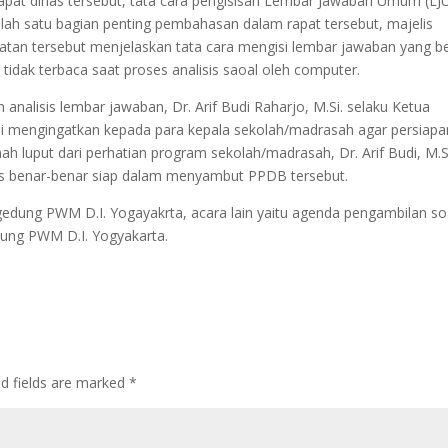
pat dinas tersebut, tata cara pengisisan Lembar Jawaban Umum (LJ
ah satu bagian penting pembahasan dalam rapat tersebut, majelis
an tersebut menjelaskan tata cara mengisi lembar jawaban yang b
idak terbaca saat proses analisis saoal oleh computer.
nalisis lembar jawaban, Dr. Arif Budi Raharjo, M.Si. selaku Ketua
i mengingatkan kepada para kepala sekolah/madrasah agar persiapa
ah luput dari perhatian program sekolah/madrasah, Dr. Arif Budi, M.S
s benar-benar siap dalam menyambut PPDB tersebut.
 gedung PWM D.I. Yogayakrta, acara lain yaitu agenda pengambilan so
dung PWM D.I. Yogyakarta.
ed fields are marked
*