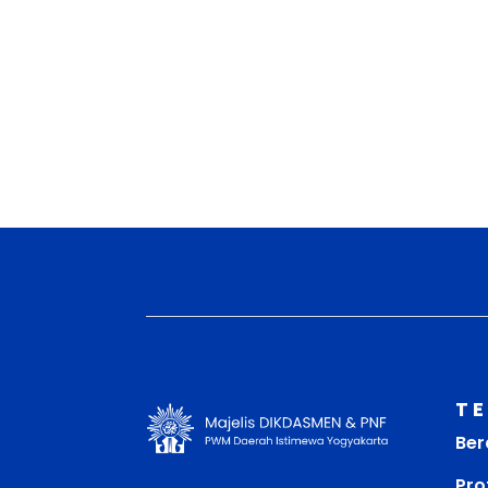
T
Ber
Prof