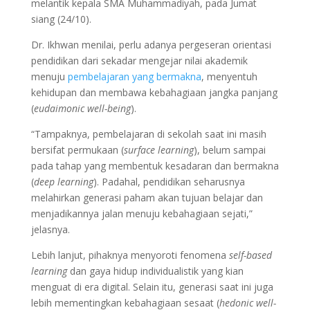
melantik kepala SMA Muhammadiyah, pada Jumat
siang (24/10).
Dr. Ikhwan menilai, perlu adanya pergeseran orientasi
pendidikan dari sekadar mengejar nilai akademik
menuju
pembelajaran yang bermakna
, menyentuh
kehidupan dan membawa kebahagiaan jangka panjang
(
eudaimonic well-being
).
“Tampaknya, pembelajaran di sekolah saat ini masih
bersifat permukaan (
surface learning
), belum sampai
pada tahap yang membentuk kesadaran dan bermakna
(
deep learning
). Padahal, pendidikan seharusnya
melahirkan generasi paham akan tujuan belajar dan
menjadikannya jalan menuju kebahagiaan sejati,”
jelasnya.
Lebih lanjut, pihaknya menyoroti fenomena
self-based
learning
dan gaya hidup individualistik yang kian
menguat di era digital. Selain itu, generasi saat ini juga
lebih mementingkan kebahagiaan sesaat (
hedonic well-