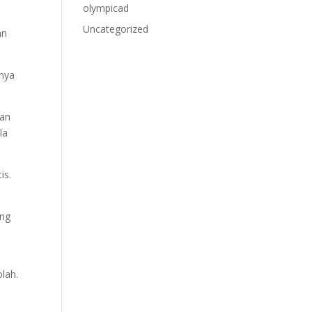
olympicad
Uncategorized
an
anya
kan
la
is.
ing
olah.