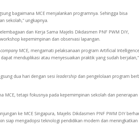
langsung bagaimana MCE menjalankan programnya. Sehingga bisa
n sekolah,” ungkapnya.
g Kelembagaan dan Kerja Sama Majelis Dikdasmen PNF PWM DIY,
orkshop kepemimpinan dan observasi lapangan.
 company
MCE, mengamati pelaksanaan program Artificial Intelligenc
a dapat menduplikasi atau menyesuaikan praktik yang sudah berjalan,
gsung dua hari dengan sesi
leadership
dan pengelolaan program berb
ama MCE, tetapi fokusnya pada kepemimpinan sekolah dan penerapan
 kunjungan ke MCE Singapura, Majelis Dikdasmen PNF PWM DIY berha
n siap mengadopsi teknologi pendidikan modern dan meningkatkan