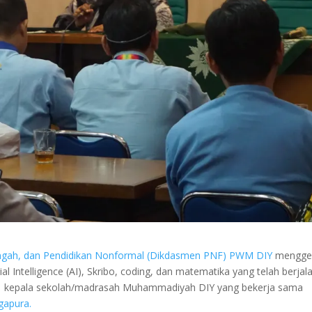
engah, dan Pendidikan Nonformal (Dikdasmen PNF) PWM DIY
mengge
al Intelligence (AI), Skribo, coding, dan matematika yang telah berjal
k 21 kepala sekolah/madrasah Muhammadiyah DIY yang bekerja sama
gapura.