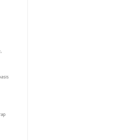
e,
”
asis
rap