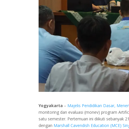
Yogyakarta
–
Majelis Pendidikan Dasar, Men
monitoring dan evaluasi (monev) program Artifici
satu semester. Pertemuan ini diikuti sebanya
dengan
Marshall Cavendish Education (MCE) Sin