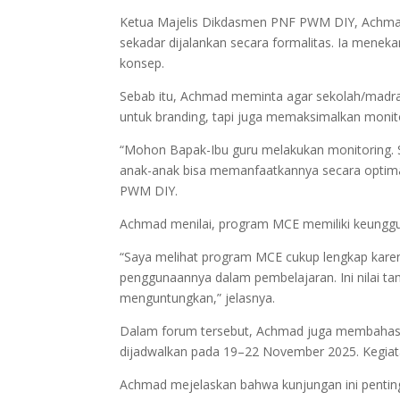
Ketua Majelis Dikdasmen PNF PWM DIY, Achmad
sekadar dijalankan secara formalitas. Ia meneka
konsep.
Sebab itu, Achmad meminta agar sekolah/madrasa
untuk branding, tapi juga memaksimalkan monit
“Mohon Bapak-Ibu guru melakukan monitoring. S
anak-anak bisa memanfaatkannya secara optimal d
PWM DIY.
Achmad menilai, program MCE memiliki keunggulan
“Saya melihat program MCE cukup lengkap karen
penggunaannya dalam pembelajaran. Ini nilai ta
menguntungkan,” jelasnya.
Dalam forum tersebut, Achmad juga membahas r
dijadwalkan pada 19–22 November 2025. Kegiat
Achmad mejelaskan bahwa kunjungan ini penting 