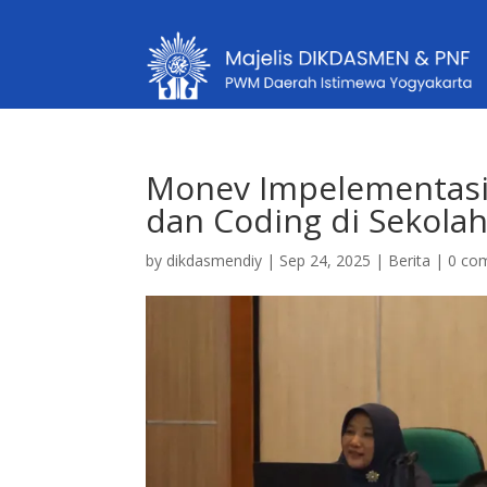
Monev Impelementasi P
dan Coding di Sekol
by
dikdasmendiy
|
Sep 24, 2025
|
Berita
|
0 co