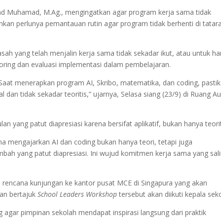
 Muhamad, M.Ag., mengingatkan agar program kerja sama tidak
nkan perlunya pemantauan rutin agar program tidak berhenti di tatar
h yang telah menjalin kerja sama tidak sekadar ikut, atau untuk h
oring dan evaluasi implementasi dalam pembelajaran.
aat menerapkan program AI, Skribo, matematika, dan coding, pasti
an tidak sekadar teoritis,” ujarnya, Selasa siang (23/9) di Ruang Au
 yang patut diapresiasi karena bersifat aplikatif, bukan hanya teorit
a mengajarkan AI dan coding bukan hanya teori, tetapi juga
mbah yang patut diapresiasi. Ini wujud komitmen kerja sama yang sal
encana kunjungan ke kantor pusat MCE di Singapura yang akan
an bertajuk
School Leaders Workshop
tersebut akan diikuti kepala sek
agar pimpinan sekolah mendapat inspirasi langsung dari praktik