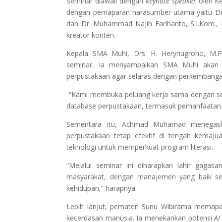
Seminar diawali dengan
keynote speaker
oleh K
dengan pemaparan narasumber utama yaitu Dr. E
dan Dr. Muhammad Najih Farihanto, S.I.Kom., 
kreator konten.
Kepala SMA Muhi, Drs. H. Herynugroho, M.P
seminar. Ia menyampaikan SMA Muhi akan te
perpustakaan agar selaras dengan perkembanga
“Kami membuka peluang kerja sama dengan sek
database perpustakaan, termasuk pemanfaatan tekn
Sementara itu, Achmad Muhamad menegaskan
perpustakaan tetap efektif di tengah kemaj
teknologi untuk memperkuat program literasi.
“Melalui seminar ini diharapkan lahir gaga
masyarakat, dengan manajemen yang baik serta
kehidupan,” harapnya.
Lebih lanjut, pemateri Sunu Wibirama memapark
kecerdasan manusia. Ia menekankan potensi
AI