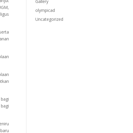
anjut
Gallery
 UGM,
olympicad
ligus
Uncategorized
erta
anan
olaan
laan
atkan
 bagi
 bagi
eniru
 baru