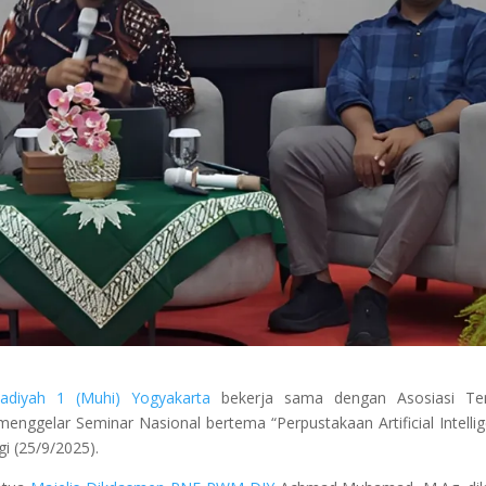
iyah 1 (Muhi) Yogyakarta
bekerja sama dengan Asosiasi Te
enggelar Seminar Nasional bertema “Perpustakaan Artificial Intelli
i (25/9/2025).