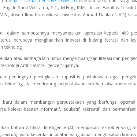
etua
Majelis Dikdasmen PNF PWM DIY
Achmad Muhamad, M.Ag. dil
ng. Ir. Sunu Wibirama, S.T., M.Eng., IPM., dosen Fakultas Teknik
M.A., dosen Ilmu Komunikasi Universitas Ahmad Dahlan (UAD) seka
d., dalam sambutannya menyampaikan apresiasi kepada 400 pes
rus berupaya menghadirkan inovasi di bidang literasi dan lay
n teknologi.
olah atau lembaga lain untuk mengembangkan literasi dan pengel
ologi Artificial Intelligence,” ujarnya.
 pentingnya peningkatan kapasitas pustakawan agar pengelo
uan teknologi. Ia mendorong perpustakaan sekolah bisa memanfa
san baru dalam membangun perpustakaan yang berfungsi optimal
 koleksi bacaan informatif, edukatif, rekreatif, dan bermanfaat
an bahwa Artificial Intelligence (AI) merupakan teknologi yang m
 generatif
, yaitu kecerdasan buatan yang dapat menghasilkan konten