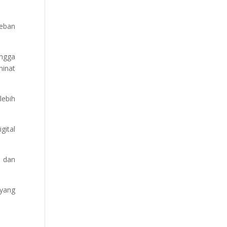
beban
ingga
minat
lebih
gital
 dan
 yang