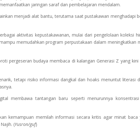
n memanfaatkan jaringan saraf dan pembelajaran mendalam.
ainkan menjadi alat bantu, terutama saat pustakawan menghadapi 
bagai aktivitas kepustakawanan, mulai dari pengelolaan koleksi h
rapkan mampu memudahkan program perpustakaan dalam meningkatkan 
roti pergeseran budaya membaca di kalangan Generasi Z yang kini 
rik, tetapi risiko informasi dangkal dan hoaks menuntut literasi di
lasnya.
ital membawa tantangan baru seperti menurunnya konsentrasi
kan kemampuan memilah informasi secara kritis agar minat baca
Najih. (
Yusron/guf
)