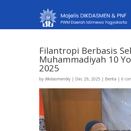
Filantropi Berbasis S
Muhammadiyah 10 Yog
2025
by
dikdasmendiy
|
Dec 29, 2025
|
Berita
|
0 co