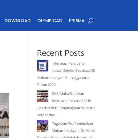
DOWNLOAD
OLYMPICAD
PRISMA
Recent Posts
Informasi Perubahan
Jadwal Seleksi Beasiswa S2
Muhammadiyah D. I. Yogyakarta
Tahun 2026
SMA Muha Salurkan
Beasiswa Prestasi Rp119
Juta dan Beri Penghargaan 54 Murid
Berprestasi
Tegaskan Visi Pendidikan
Muhammadiyah, Dr. Hardi
Santosa: Kepala Sekolah Harus Jadi