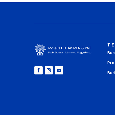
T
Ber
Prof
Ber