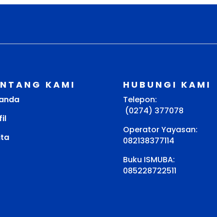
ENTANG KAMI
HUBUNGI KAMI
anda
Telepon:
(0274) 377078
il
Operator Yayasan:
ita
082138377114
Buku ISMUBA:
085228722511