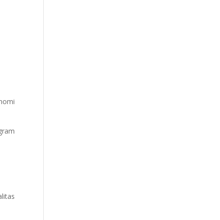
onomi
ogram
litas