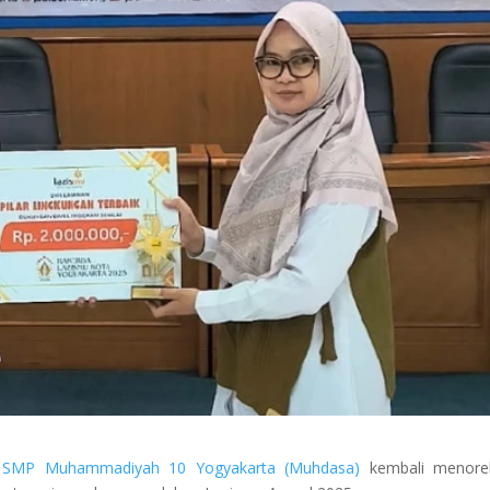
u
SMP Muhammadiyah 10 Yogyakarta (Muhdasa)
kembali menore