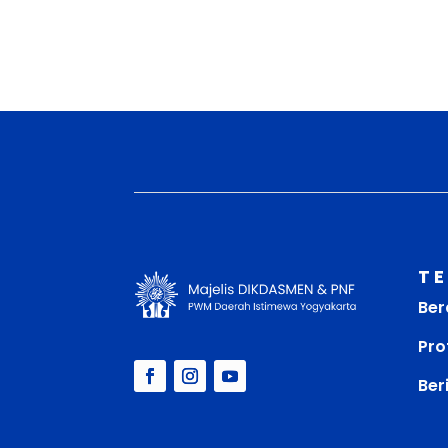
T
Ber
Prof
Ber