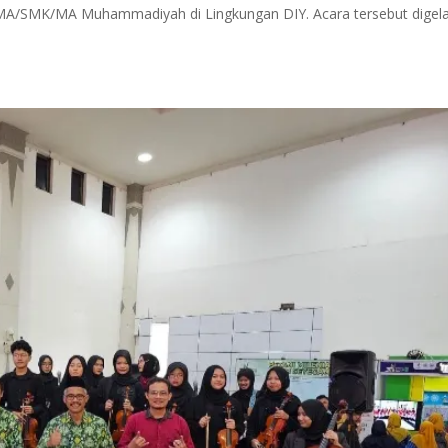
MA/SMK/MA Muhammadiyah di Lingkungan DIY. Acara tersebut digela
.