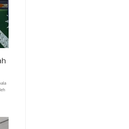
ah
pala
leh