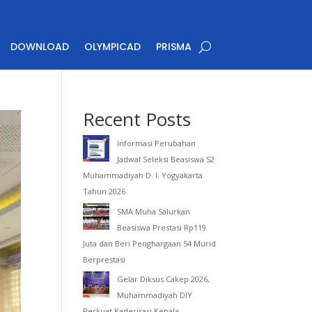
DOWNLOAD
OLYMPICAD
PRISMA
Recent Posts
Informasi Perubahan
Jadwal Seleksi Beasiswa S2
Muhammadiyah D. I. Yogyakarta
Tahun 2026
SMA Muha Salurkan
Beasiswa Prestasi Rp119
Juta dan Beri Penghargaan 54 Murid
Berprestasi
Gelar Diksus Cakep 2026,
Muhammadiyah DIY
Perkuat Kaderisasi Kepala