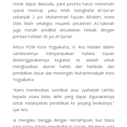
Untuk dapat diwisuda, para peserta harus memenuhi
syarat minimal, yaitu telah menghafal Al-Qur’an
sebanyak 2 juz. Muhammad Fauzan Alhakim, siswa
SMA Muhi sekaligus mujanib pesantren As-Sakinah
juga meraih predikat wisudawan terbaik dengan
prestasi hafalan 30 juz Al-Qur’an.
Ketua PDM Kota Yogyakarta, H. Aris Madani dalam
sambutannya menyampaikan bahwa tujuan
diselenggarakannya kegiatan ini adalah untuk
menghasilkan alumni hafidz dan hafidzah dari
pendidikan dasar dan menengah Muhammadiyah Kota
Yogyakarta.
“Kami memberikan sertifikat atau syahadah tahfidz
kepada siswa kelas akhir yang dapat digunakannya
untuk melanjutkan pendidikan ke jenjang berikutnya,”
ujar Aris.
Ia mengaku bangga dengan kemampuan luar biasa
para siswa dalam menghafal Al-Qur’an. Pihaknya juga