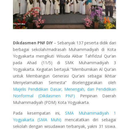
Dikdasmen PNF DIY
– Sebanyak 137 peserta didik dari
berbagai sekolah/madrasah Muhammadiyah di Kota
Yogyakarta mengikuti Wisuda Akbar Tahfidzul Qur’an
pada Ahad (11/5) di SMK Muhammadiyah 3
Yogyakarta. Kegiatan bertajuk “Membumikan Al Qur’an
untuk Membangun Generasi Qur’ani sebagai Ikhtiar
Menyelamatkan Semesta” diselenggarakan oleh
Majelis Pendidikan Dasar, Menengah, dan Pendidikan
Nonformal (Dikdasmen PNF)
Pimpinan Daerah
Muhammadiyah (PDM) Kota Yogyakarta.
Pada kesempatan ini,
SMA Muhammadiyah 1
Yogyakarta (SMA Muhi)
mencatatkan diri sebagai
sekolah dengan wisudawan terbanyak, yakni 31 siswa.