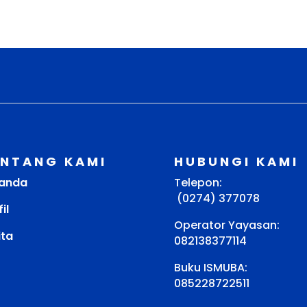
ENTANG KAMI
HUBUNGI KAMI
anda
Telepon:
(0274) 377078
il
Operator Yayasan:
ita
082138377114
Buku ISMUBA:
085228722511