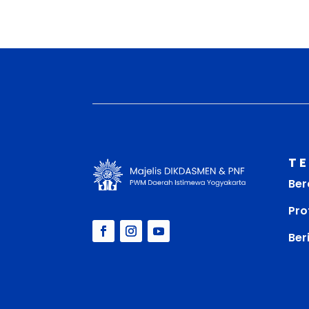
T
Ber
Prof
Ber