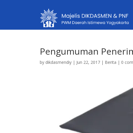
Pengumuman Penerim
by
dikdasmendiy
|
Jun 22, 2017
|
Berita
|
0 co