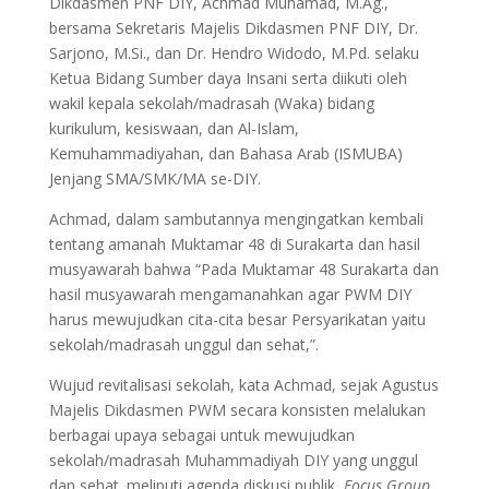
Dikdasmen PNF DIY, Achmad Muhamad, M.Ag.,
bersama Sekretaris Majelis Dikdasmen PNF DIY, Dr.
Sarjono, M.Si., dan Dr. Hendro Widodo, M.Pd. selaku
Ketua Bidang Sumber daya Insani serta diikuti oleh
wakil kepala sekolah/madrasah (Waka) bidang
kurikulum, kesiswaan, dan Al-Islam,
Kemuhammadiyahan, dan Bahasa Arab (ISMUBA)
Jenjang SMA/SMK/MA se-DIY.
Achmad, dalam sambutannya mengingatkan kembali
tentang amanah Muktamar 48 di Surakarta dan hasil
musyawarah bahwa “Pada Muktamar 48 Surakarta dan
hasil musyawarah mengamanahkan agar PWM DIY
harus mewujudkan cita-cita besar Persyarikatan yaitu
sekolah/madrasah unggul dan sehat,”.
Wujud revitalisasi sekolah, kata Achmad, sejak Agustus
Majelis Dikdasmen PWM secara konsisten melalukan
berbagai upaya sebagai untuk mewujudkan
sekolah/madrasah Muhammadiyah DIY yang unggul
dan sehat. meliputi agenda diskusi publik,
Focus Group