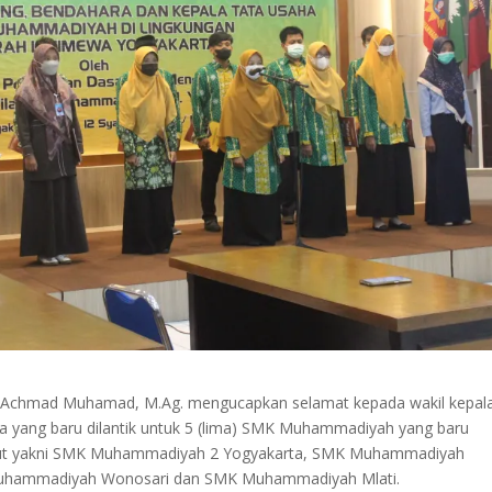
 Achmad Muhamad, M.Ag. mengucapkan selamat kepada wakil kepal
ha yang baru dilantik untuk 5 (lima) SMK Muhammadiyah yang baru
sebut yakni SMK Muhammadiyah 2 Yogyakarta, SMK Muhammadiyah
hammadiyah Wonosari dan SMK Muhammadiyah Mlati.