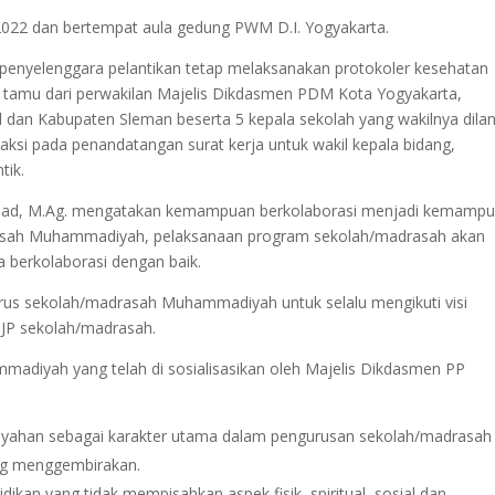
 2022 dan bertempat aula gedung PWM D.I. Yogyakarta.
penyelenggara pelantikan tetap melaksanakan protokoler kesehatan
r tamu dari perwakilan Majelis Dikdasmen PDM Kota Yogyakarta,
dan Kabupaten Sleman beserta 5 kepala sekolah yang wakilnya dilant
aksi pada penandatangan surat kerja untuk wakil kepala bidang,
tik.
, M.Ag. mengatakan kemampuan berkolaborasi menjadi kemamp
drasah Muhammadiyah, pelaksanaan program sekolah/madrasah akan
a berkolaborasi dengan baik.
s sekolah/madrasah Muhammadiyah untuk selalu mengikuti visi
P sekolah/madrasah.
mmadiyah yang telah di sosialisasikan oleh Majelis Dikdasmen PP
adiyahan sebagai karakter utama dalam pengurusan sekolah/madrasah
ng menggembirakan.
didikan yang tidak mempisahkan aspek fisik, spiritual, sosial dan