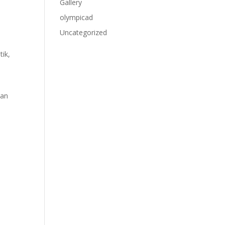
Gallery
olympicad
Uncategorized
ik,
uan