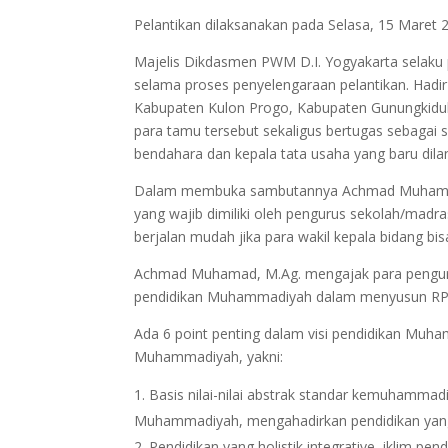
Pelantikan dilaksanakan pada Selasa, 15 Maret
Majelis Dikdasmen PWM D.I. Yogyakarta selaku 
selama proses penyelengaraan pelantikan. Hadi
Kabupaten Kulon Progo, Kabupaten Gunungkidul 
para tamu tersebut sekaligus bertugas sebagai s
bendahara dan kepala tata usaha yang baru dilan
Dalam membuka sambutannya Achmad Muhamad
yang wajib dimiliki oleh pengurus sekolah/ma
berjalan mudah jika para wakil kepala bidang bis
Achmad Muhamad, M.Ag. mengajak para penguru
pendidikan Muhammadiyah dalam menyusun RPJ
Ada 6 point penting dalam visi pendidikan Muha
Muhammadiyah, yakni:
Basis nilai-nilai abstrak standar kemuhamm
Muhammadiyah, mengahadirkan pendidikan ya
Pendidikan yang holistik integrative, iklim pen