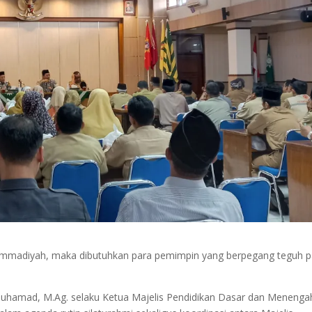
mmadiyah, maka dibutuhkan para pemimpin yang berpegang teguh 
uhamad, M.Ag. selaku Ketua Majelis Pendidikan Dasar dan Menenga