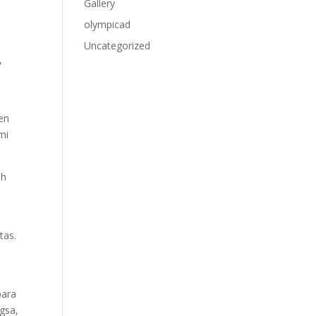
Gallery
olympicad
Uncategorized
,
en
mi
ah
tas.
para
gsa,