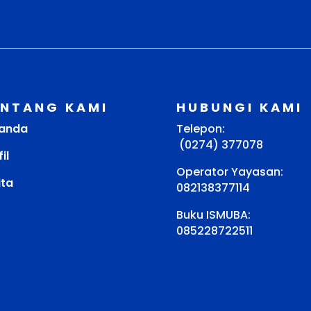
ENTANG KAMI
HUBUNGI KAMI
anda
Telepon:
(0274) 377078
il
Operator Yayasan:
ita
082138377114
Buku ISMUBA:
085228722511