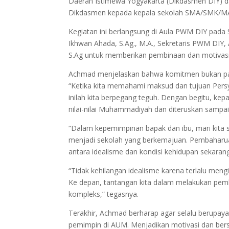
Daerah Istimewa Yogyakarta (Dikdasmen DIY) dal
Dikdasmen kepada kepala sekolah SMA/SMK/M
Kegiatan ini berlangsung di Aula PWM DIY pada 
Ikhwan Ahada, S.Ag., M.A., Sekretaris PWM DIY,
S.Ag untuk memberikan pembinaan dan motivas
Achmad menjelaskan bahwa komitmen bukan pad
“Ketika kita memahami maksud dan tujuan Pers
inilah kita berpegang teguh. Dengan begitu, 
nilai-nilai Muhammadiyah dan diteruskan sampai k
“Dalam kepemimpinan bapak dan ibu, mari kita
menjadi sekolah yang berkemajuan. Pembaharuan
antara idealisme dan kondisi kehidupan sekarang
“Tidak kehilangan idealisme karena terlalu mengi
Ke depan, tantangan kita dalam melakukan p
kompleks,” tegasnya.
Terakhir, Achmad berharap agar selalu berupay
pemimpin di AUM. Menjadikan motivasi dan ber