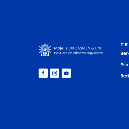
T
Ber
Prof
Ber