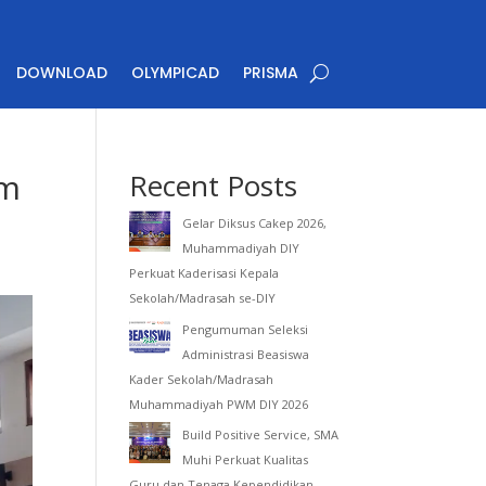
DOWNLOAD
OLYMPICAD
PRISMA
am
Recent Posts
Gelar Diksus Cakep 2026,
Muhammadiyah DIY
Perkuat Kaderisasi Kepala
Sekolah/Madrasah se-DIY
Pengumuman Seleksi
Administrasi Beasiswa
Kader Sekolah/Madrasah
Muhammadiyah PWM DIY 2026
Build Positive Service, SMA
Muhi Perkuat Kualitas
Guru dan Tenaga Kependidikan