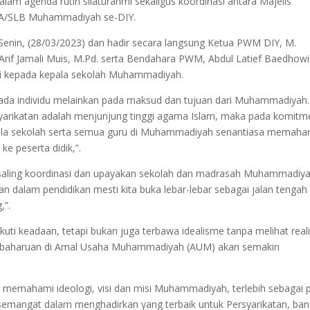
am agenda rutin silaturahmi sekaligus koordinasi antara Majelis
A/SLB Muhammadiyah se-DIY.
Senin, (28/03/2023) dan hadir secara langsung Ketua PWM DIY, M.
 Arif Jamali Muis, M.Pd. serta Bendahara PWM, Abdul Latief Baedhowi
i kepada kepala sekolah Muhammadiyah.
a individu melainkan pada maksud dan tujuan dari Muhammadiyah.
yarikatan adalah menjunjung tinggi agama Islam, maka pada komitm
kepala sekolah serta semua guru di Muhammadiyah senantiasa memaha
e peserta didik,”.
 saling koordinasi dan upayakan sekolah dan madrasah Muhammadiy
 dalam pendidikan mesti kita buka lebar-lebar sebagai jalan tengah
,”.
kuti keadaan, tetapi bukan juga terbawa idealisme tanpa melihat reali
embaharuan di Amal Usaha Muhammadiyah (AUM) akan semakin
a memahami ideologi, visi dan misi Muhammadiyah, terlebih sebagai 
semangat dalam menghadirkan yang terbaik untuk Persyarikatan, ban