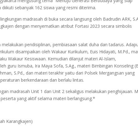
gyakarta mengusung tema “Menuju Generasi Berbudaya yang Siap
ikuti sebanyak 162 siswa yang resmi diterima.
ingkungan madrasah di buka secara langsung oleh Badrudin ARK, S.A
gkajen dengan menyematkan atribut Fortasi 2023 secara simbolis
 melakukan pendisiplinan, pembiasaan salat duha dan tadarus. Adap
urikulum disampaikan oleh Wakaur Kurikulum, Euis Hidayati, M.Pd., ma
laku Wakaur Kesiswaan. Kemudian dilanjut materi Al-Islam,
 guru Ismuba, Ira Maya Sofa, S.Ag., materi Bimbingan Konseling (
man, S.Pd., dan materi terakhir yaitu dari Polsek Mergangsan yang
peraturan berkendaraan dan berlalu lintas.
kungan madrasah Unit 1 dan Unit 2 sekaligus melakukan penghijauan. 
eserta yang aktif selama materi berlangsung.*
ah Karangkajen)