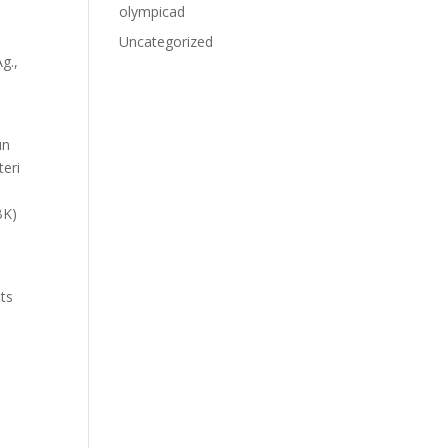
olympicad
Uncategorized
g.,
un
teri
BK)
Mts