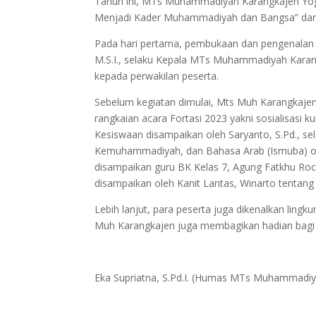
Tahun ini, MTs Muhammadiyah Karangkajen Yo
Menjadi Kader Muhammadiyah dan Bangsa” dan di
Pada hari pertama, pembukaan dan pengenalan l
M.S.I., selaku Kepala MTs Muhammadiyah Karan
kepada perwakilan peserta.
Sebelum kegiatan dimulai, Mts Muh Karangkajen
rangkaian acara Fortasi 2023 yakni sosialisasi k
Kesiswaan disampaikan oleh Saryanto, S.Pd., se
Kemuhammadiyah, dan Bahasa Arab (Ismuba) oleh
disampaikan guru BK Kelas 7, Agung Fatkhu Roch
disampaikan oleh Kanit Lantas, Winarto tentang 
Lebih lanjut, para peserta juga dikenalkan ling
Muh Karangkajen juga membagikan hadian bagi p
Eka Supriatna, S.Pd.I. (Humas MTs Muhammadiy