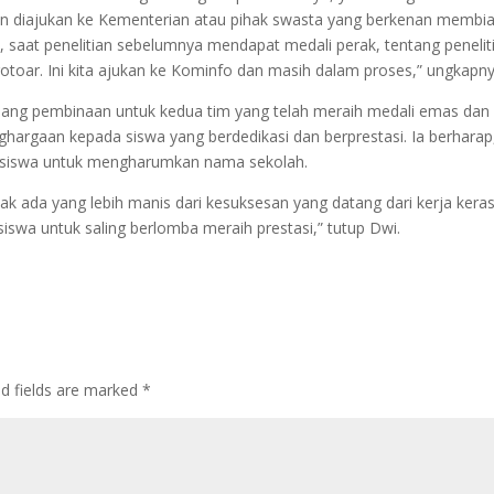
an diajukan ke Kementerian atau pihak swasta yang berkenan membia
 saat penelitian sebelumnya mendapat medali perak, tentang penelit
trotoar. Ini kita ajukan ke Kominfo dan masih dalam proses,” ungkapny
uang pembinaan untuk kedua tim yang telah meraih medali emas dan
enghargaan kepada siswa yang berdedikasi dan berprestasi. Ia berhara
uh siswa untuk mengharumkan nama sekolah.
dak ada yang lebih manis dari kesuksesan yang datang dari kerja kera
iswa untuk saling berlomba meraih prestasi,” tutup Dwi.
ed fields are marked
*