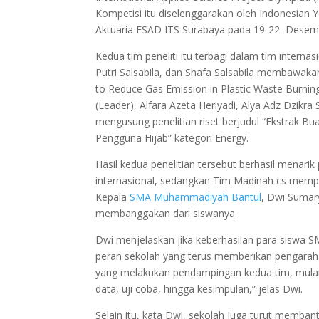
Kompetisi itu diselenggarakan oleh Indonesian 
Aktuaria FSAD ITS Surabaya pada 19-22 Desemb
Kedua tim peneliti itu terbagi dalam tim internas
Putri Salsabila, dan Shafa Salsabila membawakan 
to Reduce Gas Emission in Plastic Waste Burnin
(Leader), Alfara Azeta Heriyadi, Alya Adz Dzikra 
mengusung penelitian riset berjudul “Ekstrak 
Pengguna Hijab” kategori Energy.
Hasil kedua penelitian tersebut berhasil menarik
internasional, sedangkan Tim Madinah cs mempe
Kepala
SMA Muhammadiyah Bantul
, Dwi Sumar
membanggakan dari siswanya.
Dwi menjelaskan jika keberhasilan para siswa 
peran sekolah yang terus memberikan pengarah
yang melakukan pendampingan kedua tim, mula
data, uji coba, hingga kesimpulan,” jelas Dwi.
Selain itu, kata Dwi, sekolah juga turut memb