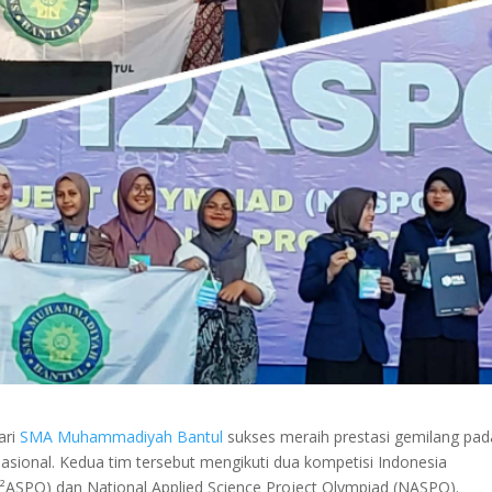
ari
SMA Muhammadiyah Bantul
sukses meraih prestasi gemilang pad
rnasional. Kedua tim tersebut mengikuti dua kompetisi Indonesia
(I²ASPO) dan National Applied Science Project Olympiad (NASPO).