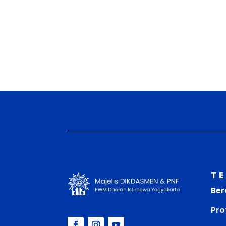
T
Ber
Prof