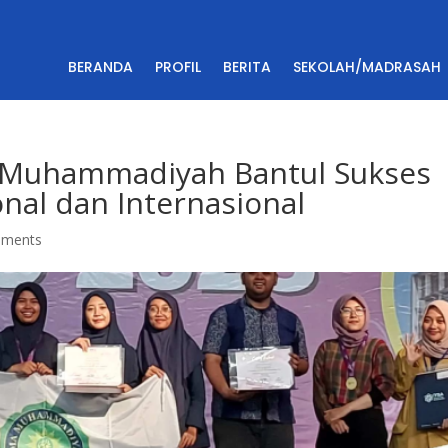
BERANDA
PROFIL
BERITA
SEKOLAH/MADRASAH
A Muhammadiyah Bantul Sukses
onal dan Internasional
mments