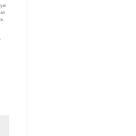
yai
ian
a.
p,
s