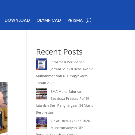
DOWNLOAD
OLYMPICAD
PRISMA
Recent Posts
Informasi Perubahan
Jadwal Seleksi Beasiswa S2
Muhammadiyah D. I. Yogyakarta
Tahun 2026
SMA Muha Salurkan
Beasiswa Prestasi Rp119
Juta dan Beri Penghargaan 54 Murid
Berprestasi
Gelar Diksus Cakep 2026,
Muhammadiyah DIY
Perkuat Kaderisasi Kepala