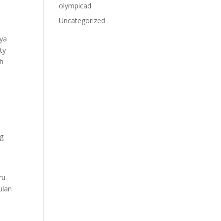
olympicad
Uncategorized
dya
ty
ah
ng
ru
ulan