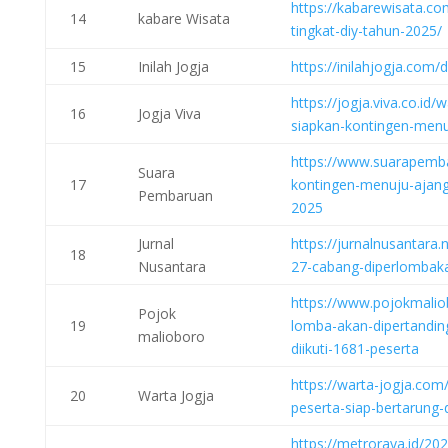
https://kabarewisata.co
14
kabare Wisata
tingkat-diy-tahun-2025/
15
Inilah Jogja
https://inilahjogja.com
https://jogja.viva.co.i
16
Jogja Viva
siapkan-kontingen-menu
https://www.suarapemb
Suara
17
kontingen-menuju-ajang
Pembaruan
2025
Jurnal
https://jurnalnusantara.
18
Nusantara
27-cabang-diperlombak
https://www.pojokmali
Pojok
19
lomba-akan-dipertandin
malioboro
diikuti-1681-peserta
https://warta-jogja.com
20
Warta Jogja
peserta-siap-bertarung
https://metroraya.id/2