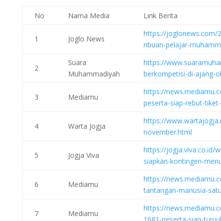
No
Nama Media
Link Berita
https://joglonews.com/2
1
Joglo News
ribuan-pelajar-muhamma
Suara
https://www.suaramuham
2
Muhammadiyah
berkompetisi-di-ajang-ol
https://news.mediamu.c
3
Mediamu
peserta-siap-rebut-tike
https://www.wartajogja.i
4
Warta Jogja
november.html
https://jogja.viva.co.i
5
Jogja Viva
siapkan-kontingen-menu
https://news.mediamu.
6
Mediamu
tantangan-manusia-satu
https://news.mediamu.co
7
Mediamu
1681-peserta-siap-tunju