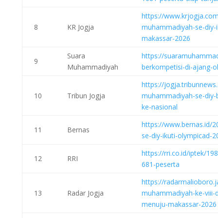
https://www.krjogja.co
8
KR Jogja
muhammadiyah-se-diy-iku
makassar-2026
Suara
https://suaramuhammadi
9
Muhammadiyah
berkompetisi-di-ajang-ol
https://jogja.tribunnew
10
Tribun Jogja
muhammadiyah-se-diy-be
ke-nasional
https://www.bernas.id
11
Bernas
se-diy-ikuti-olympicad-
https://rri.co.id/iptek/1
12
RRI
681-peserta
https://radarmalioboro
13
Radar Jogja
muhammadiyah-ke-viii-di
menuju-makassar-202