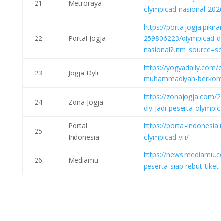
21
Metroraya
olympicad-nasional-202
https://portaljogja.piki
22
Portal Jogja
259806223/olympicad-di
nasional?utm_source=so
https://yogyadaily.com/o
23
Jogja Dyli
muhammadiyah-berkomp
https://zonajogja.com/
24
Zona Jogja
diy-jadi-peserta-olympi
Portal
https://portal-indonesi
25
Indonesia
olympicad-viii/
https://news.mediamu.c
26
Mediamu
peserta-siap-rebut-tike