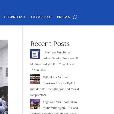
DOWNLOAD
OLYMPICAD
PRISMA
Recent Posts
Informasi Perubahan
Jadwal Seleksi Beasiswa S2
Muhammadiyah D. I. Yogyakarta
Tahun 2026
SMA Muha Salurkan
Beasiswa Prestasi Rp119
Juta dan Beri Penghargaan 54 Murid
Berprestasi
Tegaskan Visi Pendidikan
Muhammadiyah, Dr. Hardi
Santosa: Kepala Sekolah Harus Jadi