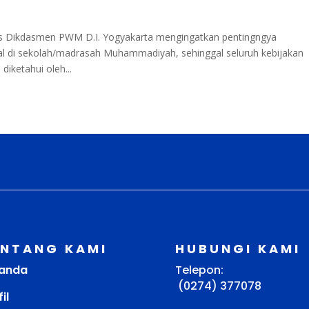
s Dikdasmen PWM D.I. Yogyakarta mengingatkan pentingngya
al di sekolah/madrasah Muhammadiyah, sehinggal seluruh kebijakan
iketahui oleh...
ENTANG KAMI
HUBUNGI KAMI
anda
Telepon:
(0274) 377078
il