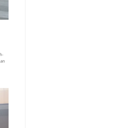
h-
kan