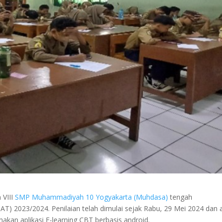
 VIII
SMP Muhammadiyah 10 Yogyakarta (Muhdasa)
tengah
AT) 2023/2024. Penilaian telah dimulai sejak Rabu, 29 Mei 2024 dan 
akan aplikasi E-learning CBT berbasis android.