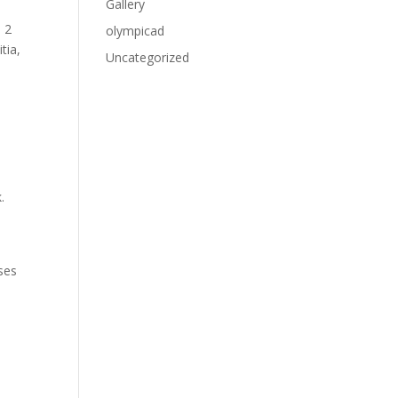
Gallery
 2
olympicad
tia,
Uncategorized
i
.
l
ses