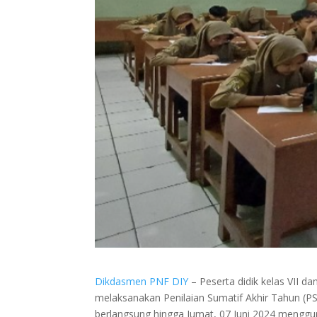
Dikdasmen PNF DIY
– Peserta didik kelas VII dan
melaksanakan Penilaian Sumatif Akhir Tahun (PS
berlangsung hingga Jumat, 07 Juni 2024 menggun