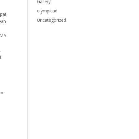
Gallery
olympicad
apat
Uncategorized
yah
SMA
,
i
dan