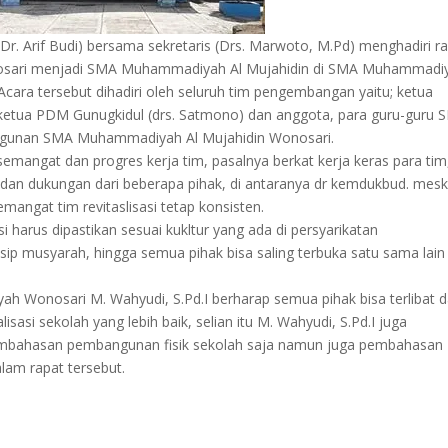
r. Arif Budi) bersama sekretaris (Drs. Marwoto, M.Pd) menghadiri r
nosari menjadi SMA Muhammadiyah Al Mujahidin di SMA Muhammadi
cara tersebut dihadiri oleh seluruh tim pengembangan yaitu; ketua
 ketua PDM Gunugkidul (drs. Satmono) dan anggota, para guru-guru 
gunan SMA Muhammadiyah Al Mujahidin Wonosari.
mangat dan progres kerja tim, pasalnya berkat kerja keras para tim
 dan dukungan dari beberapa pihak, di antaranya dr kemdukbud. mesk
angat tim revitaslisasi tetap konsisten.
harus dipastikan sesuai kukltur yang ada di persyarikatan
 musyarah, hingga semua pihak bisa saling terbuka satu sama lain
 Wonosari M. Wahyudi, S.Pd.I berharap semua pihak bisa terlibat 
asi sekolah yang lebih baik, selian itu M. Wahyudi, S.Pd.I juga
pembahasan pembangunan fisik sekolah saja namun juga pembahasan
lam rapat tersebut.