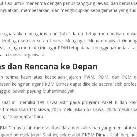
idul siap untuk menerima dengan penuh tanggung jawab, dan berusah
enguatkan, membesarkan, dan menghidupkan sebagaimana yang sud
ngharapkan pengurus dan tutor lama tetap memberikan duku
an lembaga setelah serah terima. Mengingat Muhammadiyah Gunung
 awal, ia juga meminta izin agar PDM tetap dapat menggunakan fasilita
a transisi organisasi.
s dan Rencana ke Depan
n terima kasih atas kesediaan jajaran PWM, PDM, dan PCM d
idasari keinginan agar PKBM Dimas dapat dikelola secara lebih profes
tinggi di bawah payung Muhammadiyah.
aat ini memiliki 199 siswa aktif pada program Paket B dan Pak
24 meluluskan 110 siswa, 2025 meluluskan 67 siswa, 2026 melulusk
ing 15 pendaftar baru
M Dimas telah memfasilitasi data dari kalurahan yang mencatat se
gram pembelajaran. Saat ini, sekretariat PKBM Dimas telah berpind