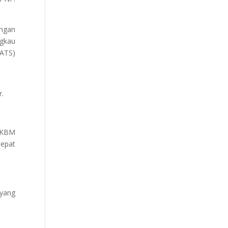
ngan
gkau
(ATS)
r.
 PKBM
cepat
 yang