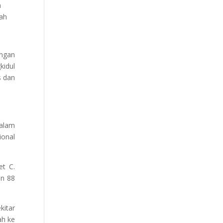
a
ah
ngan
kidul
s dan
alam
ional
et C.
an 88
kitar
ah ke