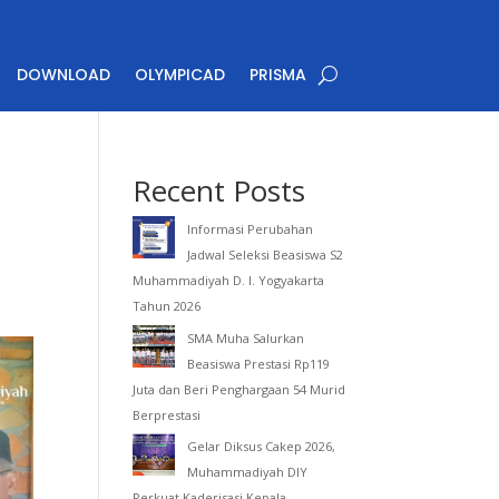
DOWNLOAD
OLYMPICAD
PRISMA
Recent Posts
Informasi Perubahan
Jadwal Seleksi Beasiswa S2
Muhammadiyah D. I. Yogyakarta
Tahun 2026
SMA Muha Salurkan
Beasiswa Prestasi Rp119
Juta dan Beri Penghargaan 54 Murid
Berprestasi
Gelar Diksus Cakep 2026,
Muhammadiyah DIY
Perkuat Kaderisasi Kepala