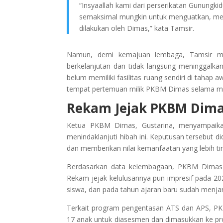
“Insyaallah kami dari perserikatan Gunungk
semaksimal mungkin untuk menguatkan, m
dilakukan oleh Dimas,” kata Tamsir.
Namun, demi kemajuan lembaga, Tamsir me
berkelanjutan dan tidak langsung meninggalk
belum memiliki fasilitas ruang sendiri di tahap
tempat pertemuan milik PKBM Dimas selama mas
Rekam Jejak PKBM Dima
Ketua PKBM Dimas, Gustarina, menyampaika
menindaklanjuti hibah ini. Keputusan tersebut d
dan memberikan nilai kemanfaatan yang lebih 
Berdasarkan data kelembagaan, PKBM Dimas s
Rekam jejak kelulusannya pun impresif pada 20
siswa, dan pada tahun ajaran baru sudah menjar
Terkait program pengentasan ATS dan APS, PKB
17 anak untuk diasesmen dan dimasukkan ke pro