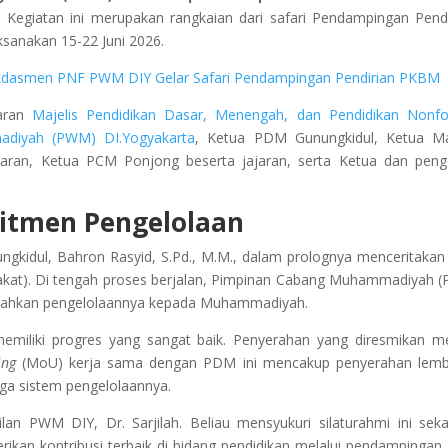
 Kegiatan ini merupakan rangkaian dari safari Pendampingan Pendi
sanakan 15-22 Juni 2026.
Dikdasmen PNF PWM DIY Gelar Safari Pendampingan Pendirian PKBM
jaran
Majelis Pendidikan Dasar, Menengah, dan Pendidikan Nonf
diyah (PWM) DI.Yogyakarta
, Ketua PDM Gunungkidul, Ketua Ma
ran, Ketua PCM Ponjong beserta jajaran, serta Ketua dan peng
mitmen Pengelolaan
kidul, Bahron Rasyid, S.Pd., M.M., dalam prolognya menceritakan 
akat). Di tengah proses berjalan, Pimpinan Cabang Muhammadiyah 
rahkan pengelolaannya kepada Muhammadiyah.
iki progres yang sangat baik. Penyerahan yang diresmikan mel
ing
(MoU) kerja sama dengan PDM ini mencakup penyerahan lemb
gga sistem pengelolaannya.
an PWM DIY, Dr. Sarjilah. Beliau mensyukuri silaturahmi ini seka
n kontribusi terbaik di bidang pendidikan melalui pendampingan