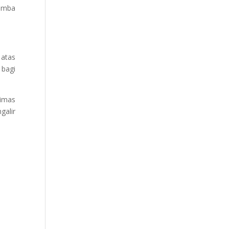
Lomba
atas
 bagi
Dimas
galir