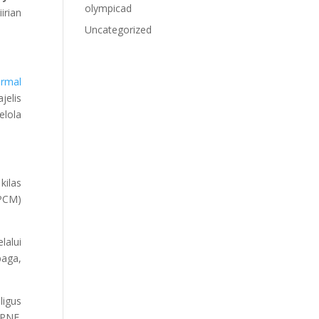
olympicad
irian
Uncategorized
ormal
jelis
elola
kilas
(PCM)
alui
aga,
ligus
 PNF.