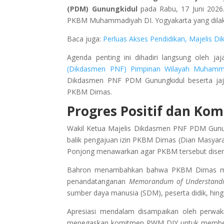
(PDM) Gunungkidul
pada Rabu, 17 Juni 2026.
PKBM Muhammadiyah DI. Yogyakarta yang dilak
Baca juga:
Perluas Akses Pendidikan, Majelis 
Agenda penting ini dihadiri langsung oleh ja
(Dikdasmen PNF) Pimpinan Wilayah Muhamma
Dikdasmen PNF PDM Gunungkidul beserta jaja
PKBM Dimas.
Progres Positif dan Ko
Wakil Ketua Majelis Dikdasmen PNF PDM Gunung
balik pengajuan izin PKBM Dimas (Dian Masyar
Ponjong menawarkan agar PKBM tersebut dise
Bahron menambahkan bahwa PKBM Dimas memil
penandatanganan
Memorandum of Understand
sumber daya manusia (SDM), peserta didik, hin
Apresiasi mendalam disampaikan oleh perwakil
menegaskan komitmen PWM DIY untuk memberika