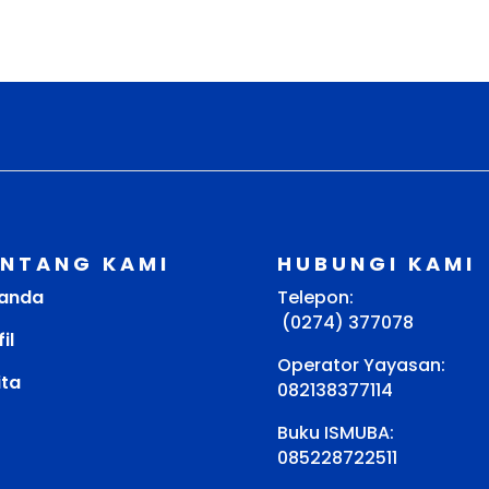
ENTANG KAMI
HUBUNGI KAMI
anda
Telepon:
(0274) 377078
il
Operator Yayasan:
ita
082138377114
Buku ISMUBA:
085228722511