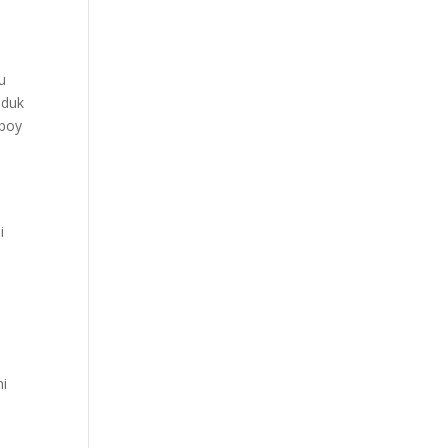
u
uduk
rboy
i
hi