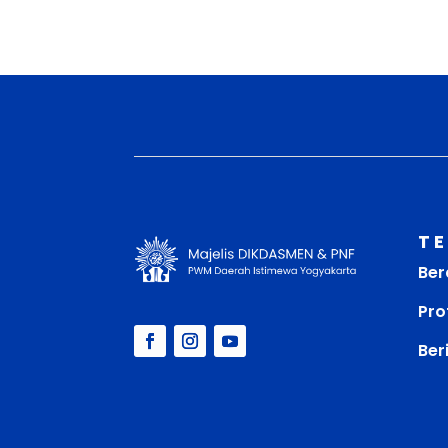
T
Ber
Prof
Ber