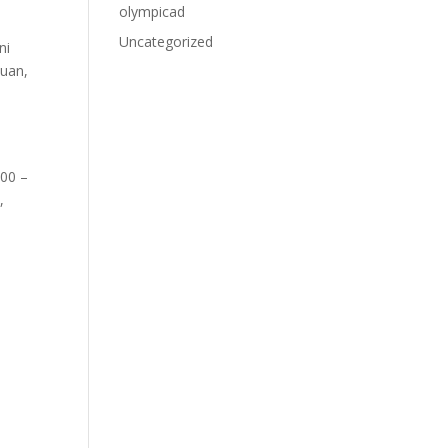
olympicad
Uncategorized
ni
juan,
.00 –
,