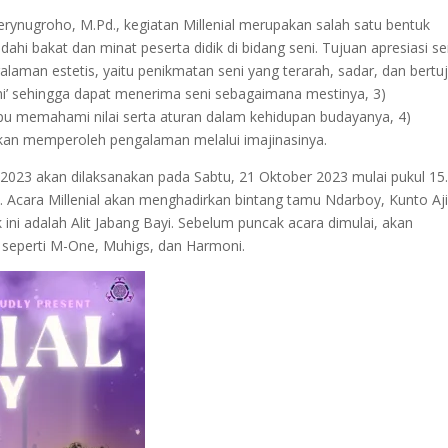
rynugroho, M.Pd., kegiatan Millenial merupakan salah satu bentuk
ahi bakat dan minat peserta didik di bidang seni. Tujuan apresiasi se
laman estetis, yaitu penikmatan seni yang terarah, sadar, dan bertu
ni’ sehingga dapat menerima seni sebagaimana mestinya, 3)
 memahami nilai serta aturan dalam kehidupan budayanya, 4)
an memperoleh pengalaman melalui imajinasinya.
l) 2023 akan dilaksanakan pada Sabtu, 21 Oktober 2023 mulai pukul 15
. Acara Millenial akan menghadirkan bintang tamu Ndarboy, Kunto Aji
i adalah Alit Jabang Bayi. Sebelum puncak acara dimulai, akan
 seperti M-One, Muhigs, dan Harmoni.