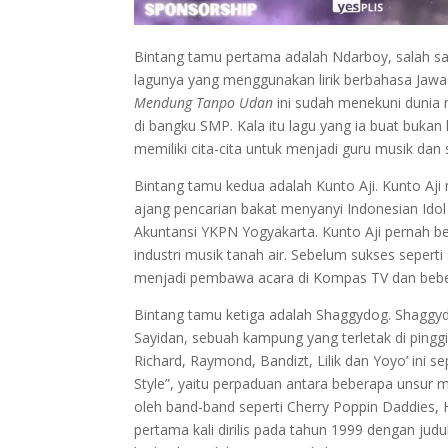
Bintang tamu pertama adalah Ndarboy, salah sa
lagunya yang menggunakan lirik berbahasa Jaw
Mendung Tanpo Udan
ini sudah menekuni dunia 
di bangku SMP. Kala itu lagu yang ia buat buka
memiliki cita-cita untuk menjadi guru musik dan
Bintang tamu kedua adalah Kunto Aji. Kunto Aji 
ajang pencarian bakat menyanyi Indonesian Idol
Akuntansi YKPN Yogyakarta. Kunto Aji pernah be
industri musik tanah air. Sebelum sukses seperti
menjadi pembawa acara di Kompas TV dan beber
Bintang tamu ketiga adalah Shaggydog. Shaggyd
Sayidan, sebuah kampung yang terletak di pingg
Richard, Raymond, Bandizt, Lilik dan Yoyo’ in
Style”, yaitu perpaduan antara beberapa unsur m
oleh band-band seperti Cherry Poppin Daddies,
pertama kali dirilis pada tahun 1999 dengan ju