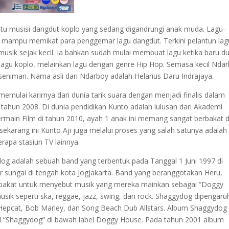
tu musisi dangdut koplo yang sedang digandrungi anak muda. Lagu-
a mampu memikat para penggemar lagu dangdut. Terkini pelantun lag
musik sejak kecil. Ia bahkan sudah mulai membuat lagu ketika baru d
n lagu koplo, melainkan lagu dengan genre Hip Hop. Semasa kecil Nda
 seniman. Nama asli dari Ndarboy adalah Helarius Daru Indrajaya.
memulai karirnya dari dunia tarik suara dengan menjadi finalis dalam
 tahun 2008. Di dunia pendidikan Kunto adalah lulusan dari Akademi
rmain Film di tahun 2010, ayah 1 anak ini memang sangat berbakat d
 sekarang ini Kunto Aji juga melalui proses yang salah satunya adalah
apa stasiun TV lainnya.
og adalah sebuah band yang terbentuk pada Tanggal 1 Juni 1997 di
ir sungai di tengah kota Jogjakarta. Band yang beranggotakan Heru,
i sepakat untuk menyebut musik yang mereka mainkan sebagai “Doggy
usik seperti ska, reggae, jazz, swing, dan rock. Shaggydog dipengaru
 Hepcat, Bob Marley, dan Song Beach Dub Allstars. Album Shaggydog
dul “Shaggydog” di bawah label Doggy House. Pada tahun 2001 album