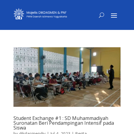
Student Exchange #1 : SD Muhammadiyah
Suronatan Beri Pendampingan Intensif pada
Siswa
by
dikdasmendiy
|
Jul 4, 2023
|
Berita