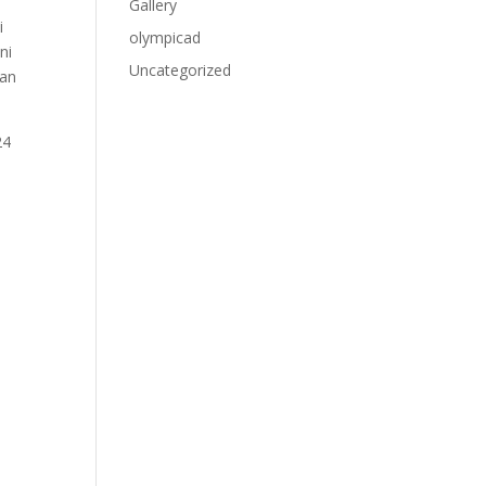
Gallery
i
olympicad
ni
Uncategorized
tan
24