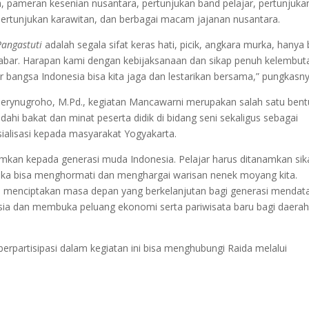
gja, pameran kesenian nusantara, pertunjukan band pelajar, pertunjuka
, pertunjukan karawitan, dan berbagai macam jajanan nusantara.
Pangastuti
adalah segala sifat keras hati, picik, angkara murka, hanya 
 sabar. Harapan kami dengan kebijaksanaan dan sikap penuh kelembut
 bangsa Indonesia bisa kita jaga dan lestarikan bersama,” pungkasny
Herynugroho, M.Pd., kegiatan Mancawarni merupakan salah satu bent
ahi bakat dan minat peserta didik di bidang seni sekaligus sebagai
ialisasi kepada masyarakat Yogyakarta.
amkan kepada generasi muda Indonesia. Pelajar harus ditanamkan sik
reka bisa menghormati dan menghargai warisan nenek moyang kita.
 menciptakan masa depan yang berkelanjutan bagi generasi mendat
ia dan membuka peluang ekonomi serta pariwisata baru bagi daerah
rpartisipasi dalam kegiatan ini bisa menghubungi Raida melalui