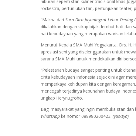
hiburan seperti stan kuliner tradisional khas Jo
rockestra, pertunjukan tari, pertunjukan teater
“Makna dari
Sura Dira Jayaningrat Lebur Dening 
dikalahkan dengan sikap bijak, lembut hati dan
hati kebudayaan yang merupakan warisan leluhur
Menurut Kepala SMA Muhi Yogyakarta, Drs. H. 
apresiasi seni yang diselenggarakan untuk mewad
sarana SMA Muhi untuk mendekatkan diri bersos
“Pelestarian budaya sangat penting untuk ditan
cinta kebudayaan Indonesia sejak dini agar me
memperkaya kehidupan kita dengan keragaman,
mencegah terjadinya kepunahan budaya Indones
ungkap Herynugroho.
Bagi masyarakat yang ingin membuka stan dan be
WhatsApp
ke nomor 088980200423.
(yus/sya)