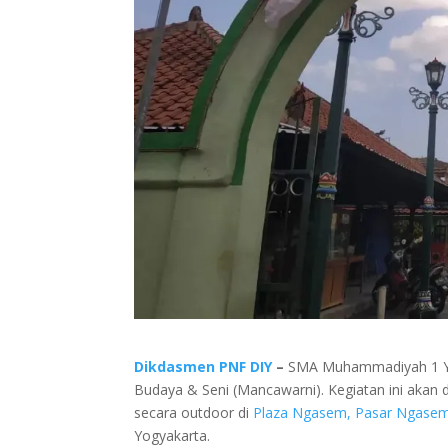
Dikdasmen PNF DIY
–
SMA Muhammadiyah 1 Yogy
Budaya & Seni (Mancawarni). Kegiatan ini akan 
secara outdoor di
Plaza Ngasem, Pasar Ngase
Yogyakarta.