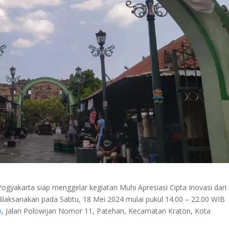
akarta siap menggelar kegiatan Muhi Apresiasi Cipta Inovasi dari
dilaksanakan pada Sabtu, 18 Mei 2024 mulai pukul 14.00 – 22.00 WIB
m
, Jalan Polowijan Nomor 11, Patehan, Kecamatan Kraton, Kota