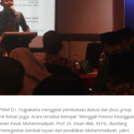
 PWM D.I. Yogyakarta menggelar pembukaan diskusi dan
focus group
nd Rohan Jogja. Acara tersebut bertajuk “Menggali Potensi Keunggul
an Pusat Muhammadiyah, Prof. Dr. Irwan Akib, M.Pd., diundang
 menegaskan kembali tujuan dari pendidikan Muhammadiyah, yakni