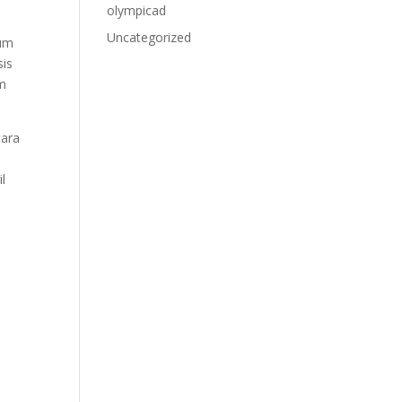
olympicad
Uncategorized
aum
sis
am
cara
l