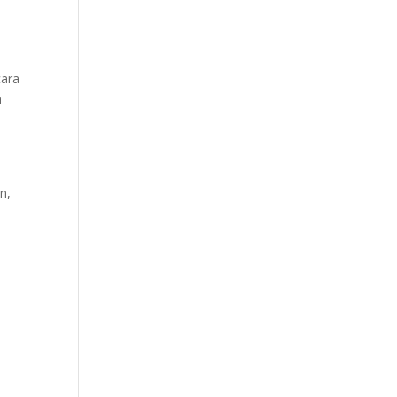
cara
h
n,