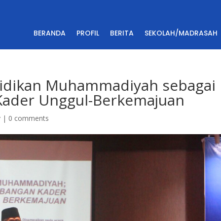
BERANDA
PROFIL
BERITA
SEKOLAH/MADRASAH
ndidikan Muhammadiyah sebagai
Kader Unggul-Berkemajuan
y
|
0 comments