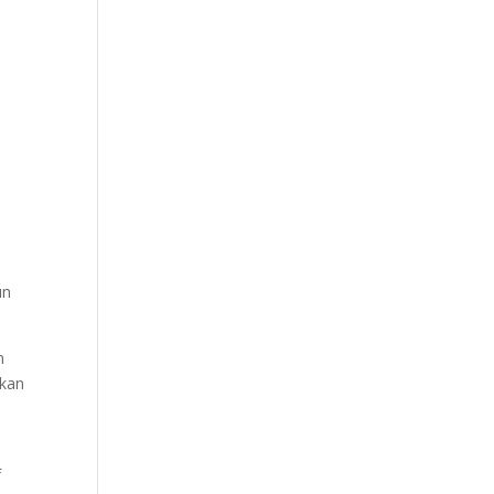
un
n
ikan
f