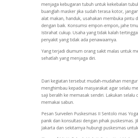
menjaga kebugaran tubuh untuk kekebalan tubuh
buanglah masker jika sudah terasa kotor, janga
alat makan, handuk, usahakan membuka pintu dan
dengan baik. Konsumsi empon-empon,.jahe tmu l
Istirahat cukup. Usaha yang tidak kalah tertin
penyakit yang tidak ada penawaarnya.
Yang terjadi diumum orang sakit malas untuk m
sehatlah yang menjaga diri.
Dari kegiatan tersebut mudah-mudahan menguran
menghimbau kepada masyarakat agar selalu mem
saji beralih ke memasak sendiri. Lakukan selalu 
memakai sabun.
Pesan Surveilen Puskesmas II Sentolo mas Yog
panik dan konsultasi dengan pihak puskesmas. Ji
Jakarta dan sekitarnya hubungi puskesmas untu