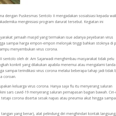
ma dengan Puskesmas Sentolo II mengadakan sosialsiasi kepada wal
 akademika menginisiasi program darurat tersebut. Kegiatan ini
asyarakat jamaah masjid yang termakan isue adanya peyebaran virus
gga sampai harga empon-empon melonjak tinggi bahkan stoknya di 
 mampu menyembukan virus corona.
s II sentolo oleh dr. Am Sajarwadi menghimbau masyarakat tidak pelu
ngkah konkrit yang dilakukan apabila menemui atau mengalami tanda
a sampai terindikasi virus corona melalui beberapa tahap jadi tidak 
na coroan.
rupakan keluarga virus corona. Hanya saja flu itu menyerang saluran
kini sars cavid-19 menyerang saluran pernapasan bagian bawah. Ciri-c
k tetapi corona disertai sesak napas atau pneumia akut hingga sampa
tangan yang benar), alat pelindung diri menghindari kontak langsung