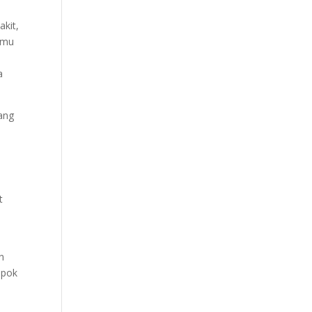
akit,
anmu
a
ang
t
n
epok