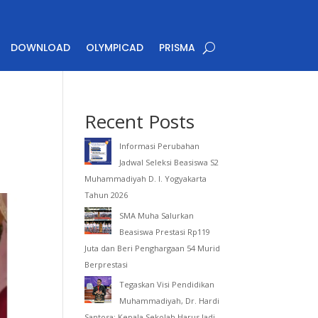
DOWNLOAD
OLYMPICAD
PRISMA
Recent Posts
Informasi Perubahan
Jadwal Seleksi Beasiswa S2
Muhammadiyah D. I. Yogyakarta
Tahun 2026
SMA Muha Salurkan
Beasiswa Prestasi Rp119
Juta dan Beri Penghargaan 54 Murid
Berprestasi
Tegaskan Visi Pendidikan
Muhammadiyah, Dr. Hardi
Santosa: Kepala Sekolah Harus Jadi