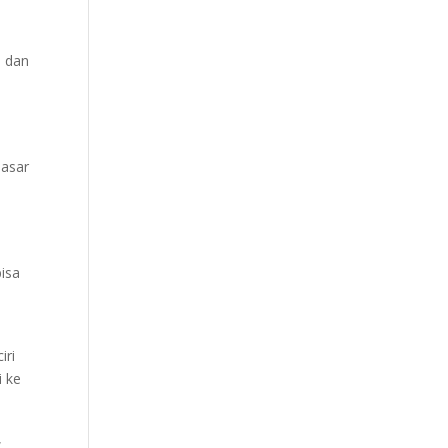
i dan
pasar
bisa
iri
i ke
,