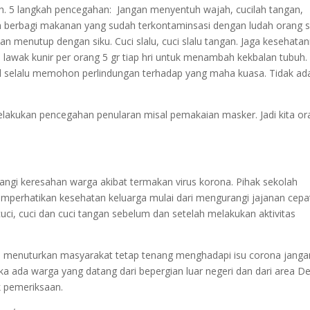
. 5 langkah pencegahan: Jangan menyentuh wajah, cucilah tangan,
n berbagi makanan yang sudah terkontaminsasi dengan ludah orang s
 menutup dengan siku. Cuci slalu, cuci slalu tangan. Jaga kesehat
awak kunir per orang 5 gr tiap hri untuk menambah kekbalan tubuh.
ggal selalu memohon perlindungan terhadap yang maha kuasa. Tidak ad
elakukan pencegahan penularan misal pemakaian masker. Jadi kita or
gi keresahan warga akibat termakan virus korona. Pihak sekolah
perhatikan kesehatan keluarga mulai dari mengurangi jajanan cepa
cuci, cuci dan cuci tangan sebelum dan setelah melakukan aktivitas
a menuturkan masyarakat tetap tenang menghadapi isu corona janga
ka ada warga yang datang dari bepergian luar negeri dan dari area D
k pemeriksaan.